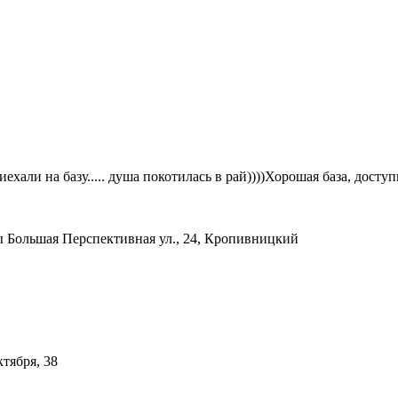
ехали на базу..... душа покотилась в рай))))Хорошая база, дост
ы
Большая Перспективная ул., 24, Кропивницкий
ктября, 38