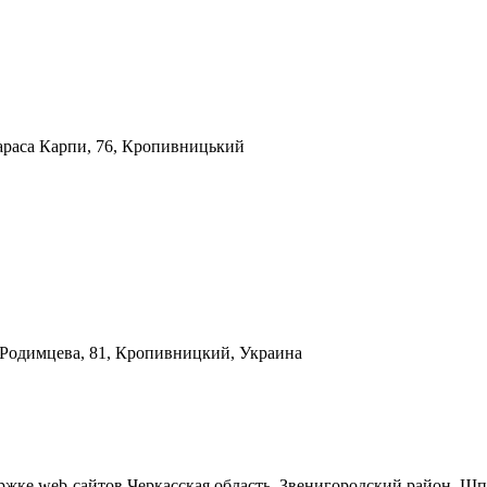
араса Карпи, 76, Кропивницький
а Родимцева, 81, Кропивницкий, Украина
ержке web-сайтов
Черкасская область, Звенигородский район, Шп