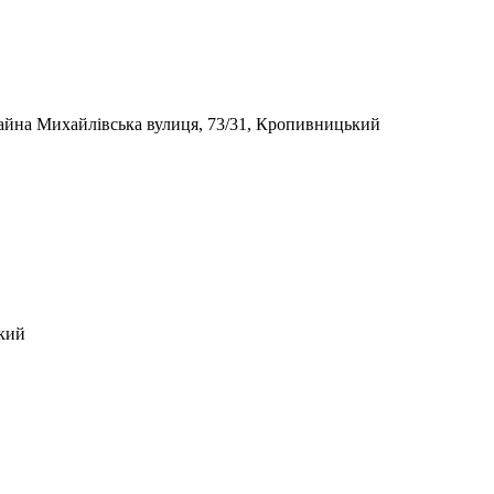
зайна
Михайлівська вулиця, 73/31, Кропивницький
цкий