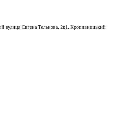
ний
вулиця Євгена Тельнова, 2к1, Кропивницький