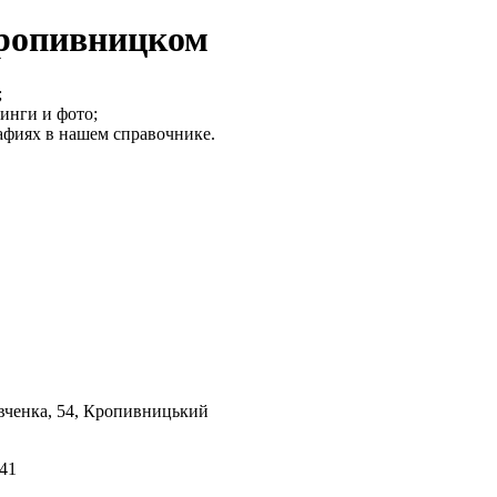
Кропивницком
;
инги и фото;
афиях в нашем справочнике.
вченка, 54, Кропивницький
-41