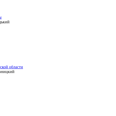
ы
цький
ской области
ивницкий