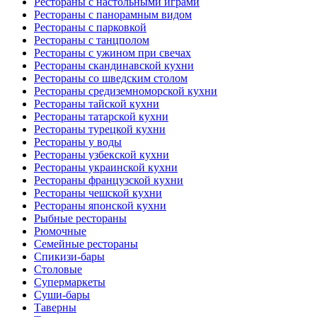
Рестораны с настольными играми
Рестораны с панорамным видом
Рестораны с парковкой
Рестораны с танцполом
Рестораны с ужином при свечах
Рестораны скандинавской кухни
Рестораны со шведским столом
Рестораны средиземноморской кухни
Рестораны тайской кухни
Рестораны татарской кухни
Рестораны турецкой кухни
Рестораны у воды
Рестораны узбекской кухни
Рестораны украинской кухни
Рестораны французской кухни
Рестораны чешской кухни
Рестораны японской кухни
Рыбные рестораны
Рюмочные
Семейные рестораны
Спикизи-бары
Столовые
Супермаркеты
Суши-бары
Таверны