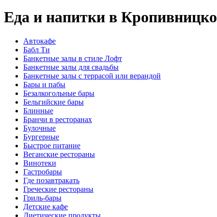
Еда и напитки в Кропивницк
Автокафе
Бабл Ти
Банкетные залы в стиле Лофт
Банкетные залы для свадьбы
Банкетные залы с террасой или верандой
Бары и пабы
Безалкогольные бары
Бельгийские бары
Блинные
Бранчи в ресторанах
Булочные
Бургерные
Быстрое питание
Веганские рестораны
Винотеки
Гастробары
Где позавтракать
Греческие рестораны
Гриль-бары
Детские кафе
Диетические продукты