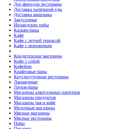
Дог-френдли рестораны
Доставка халяльной еды
Доставка шашлыка
Закусочные
Ирландские пабы
Кальян-бары
Кафе
Кафе с летней террасой
Кафе с мороженым
Кондитерские магазины
Кофе с собой
Кофейни
Крафтовые бары
Круглосуточные рестораны
Лапшичные
Лаунж-бары
Магазины алкогольных напитков
Магазины продуктов
Магазины чая и кофе
Молочные магазины
Мясные магазины
Мясные рестораны
Пабы
Пекарни