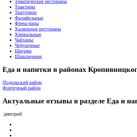
Тематические рестораны
Трактиры
Траттории
Фалафельные
Фреш-бары
Халяльные рестораны
Хинкальные
Чайханы
Чебуречные
Шаурма
Шашлычные
Еда и напитки в районах Кропивницко
Подольский район
Фортечный район
Актуальные отзывы в разделе Еда и на
дмитрий